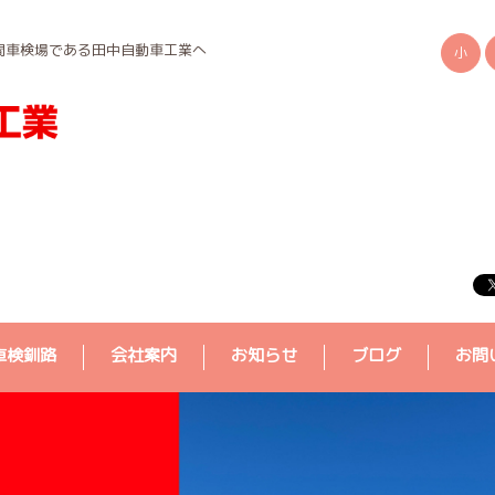
間車検場である田中自動車工業へ
小
車検釧路
会社案内
お知らせ
ブログ
お問