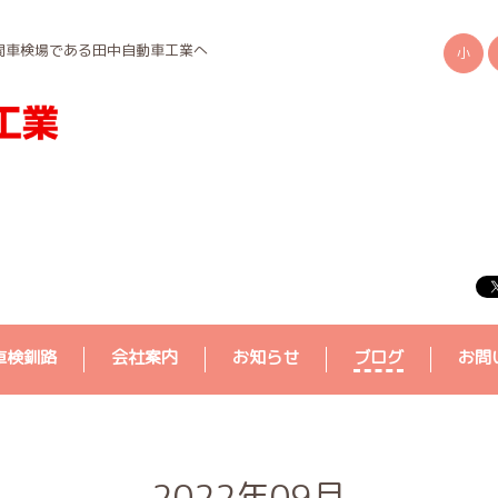
間車検場である田中自動車工業へ
小
車検釧路
会社案内
お知らせ
ブログ
お問
2022年09月