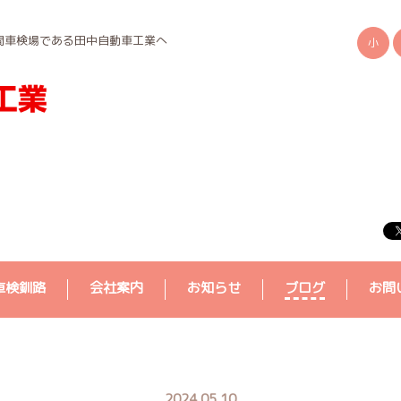
間車検場である田中自動車工業へ
小
車検釧路
会社案内
お知らせ
ブログ
お問
2024.05.10