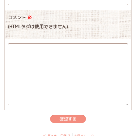
コメント
※
(HTMLタグは使用できません)
«
main
»
恵方巻
大雪です。