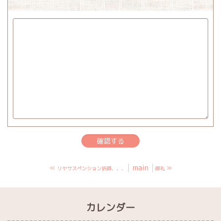
«
main
»
リヤサスペンション折損、、、
御礼
カレンダー