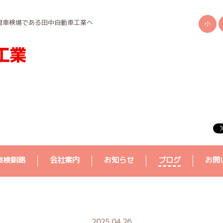
間車検場である田中自動車工業へ
小
車検釧路
会社案内
お知らせ
ブログ
お問
2025.04.26