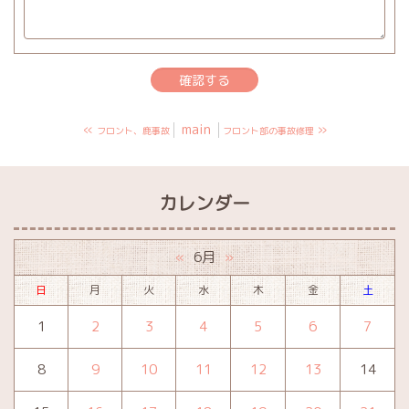
«
main
»
フロント、鹿事故
フロント部の事故修理
カレンダー
6月
«
»
日
月
火
水
木
金
土
1
2
3
4
5
6
7
8
9
10
11
12
13
14