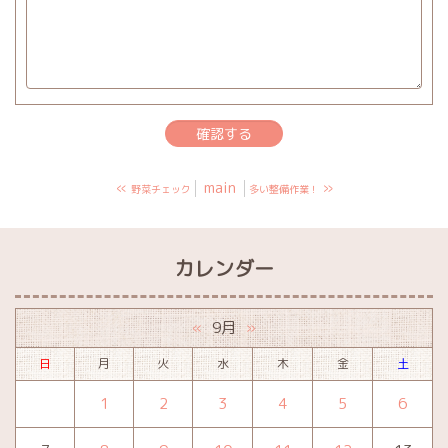
«
main
»
野菜チェック
多い整備作業！
カレンダー
9月
«
»
日
月
火
水
木
金
土
1
2
3
4
5
6