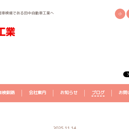
間車検場である田中自動車工業へ
小
車検釧路
会社案内
お知らせ
ブログ
お問
2025.11.14