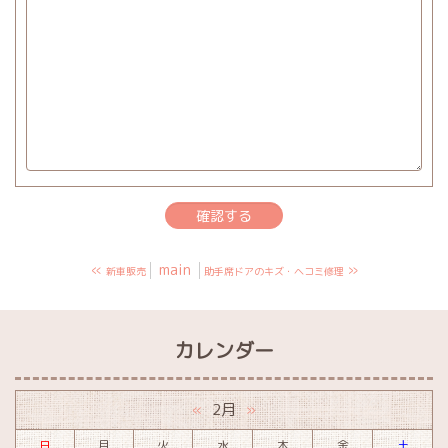
«
main
»
新車販売
助手席ドアのキズ・ヘコミ修理
カレンダー
2月
«
»
日
月
火
水
木
金
土