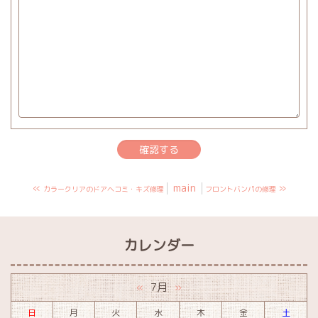
«
main
»
カラークリアのドアヘコミ・キズ修理
フロントバンパの修理
カレンダー
7月
«
»
日
月
火
水
木
金
土