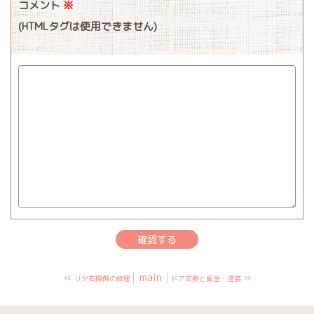
コメント
※
(HTMLタグは使用できません)
«
main
»
リヤ右損傷の修理
ドア交換と鈑金・塗装