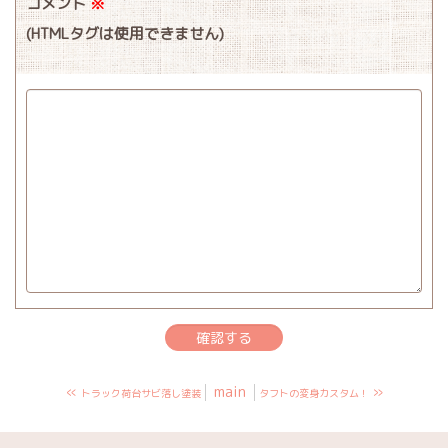
コメント
※
(HTMLタグは使用できません)
«
main
»
トラック荷台サビ落し塗装
タフトの変身カスタム！