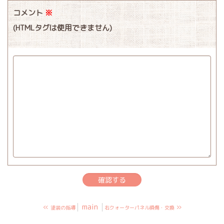
コメント
※
(HTMLタグは使用できません)
«
main
»
塗装の指導
右クォーターパネル損傷・交換