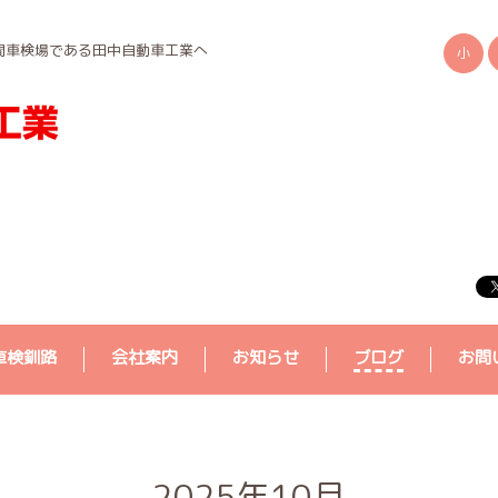
間車検場である田中自動車工業へ
小
車検釧路
会社案内
お知らせ
ブログ
お問
2025年10月