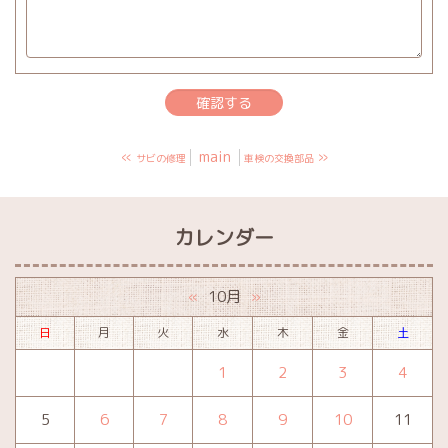
«
main
»
サビの修理
車検の交換部品
カレンダー
10月
«
»
日
月
火
水
木
金
土
1
2
3
4
5
6
7
8
9
10
11