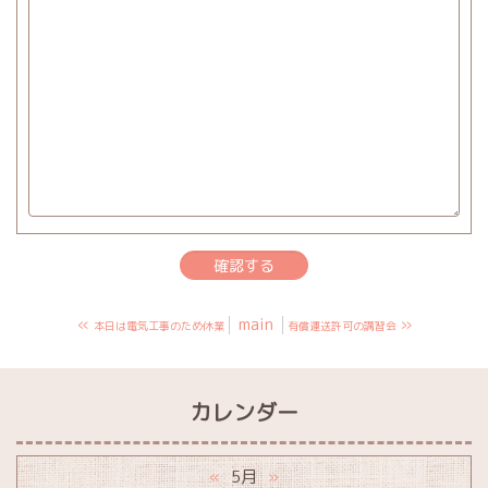
«
main
»
本日は電気工事のため休業
有償運送許可の講習会
カレンダー
5月
«
»