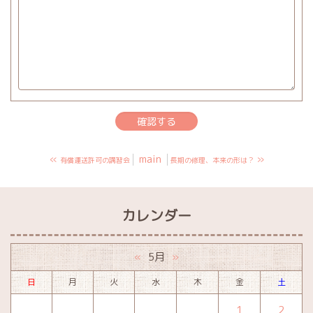
«
main
»
有償運送許可の講習会
長期の修理、本来の形は？
カレンダー
5月
«
»
日
月
火
水
木
金
土
1
2